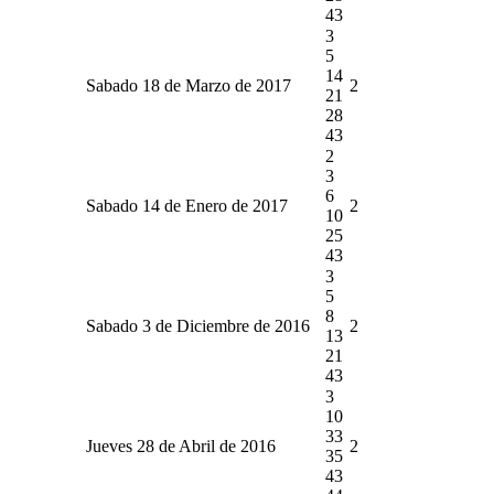
43
3
5
14
Sabado 18 de Marzo de 2017
2
21
28
43
2
3
6
Sabado 14 de Enero de 2017
2
10
25
43
3
5
8
Sabado 3 de Diciembre de 2016
2
13
21
43
3
10
33
Jueves 28 de Abril de 2016
2
35
43