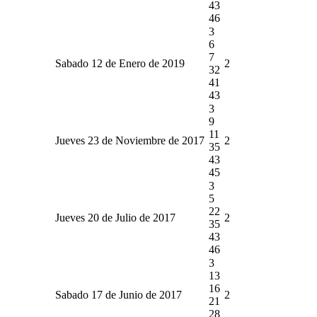
43
46
3
6
7
Sabado 12 de Enero de 2019
2
32
41
43
3
9
11
Jueves 23 de Noviembre de 2017
2
35
43
45
3
5
22
Jueves 20 de Julio de 2017
2
35
43
46
3
13
16
Sabado 17 de Junio de 2017
2
21
28