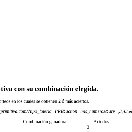
tiva con su combinación elegida.
orteos en los cuales se obtienen
2
ó más aciertos.
aprimitiva.com/?tipo_loteria=PRI&action=mis_numeros&arv=,3,43,
Combinación ganadora
Aciertos
3