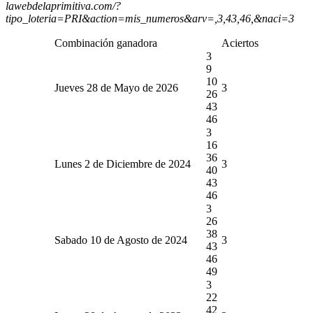
lawebdelaprimitiva.com/?
tipo_loteria=PRI&action=mis_numeros&arv=,3,43,46,&naci=3
Combinación ganadora
Aciertos
3
9
10
Jueves 28 de Mayo de 2026
3
26
43
46
3
16
36
Lunes 2 de Diciembre de 2024
3
40
43
46
3
26
38
Sabado 10 de Agosto de 2024
3
43
46
49
3
22
42