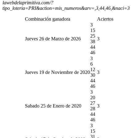
lawebdelaprimitiva.com/?
tipo_loteria=PRI&action=mis_numeros&arv=,3,44,46,&naci=3
Combinación ganadora
Aciertos
3
15
25
Jueves 26 de Marzo de 2026
3
38
44
46
3
6
12
Jueves 19 de Noviembre de 2020
3
30
44
46
3
20
27
Sabado 25 de Enero de 2020
3
28
44
46
3
15
31