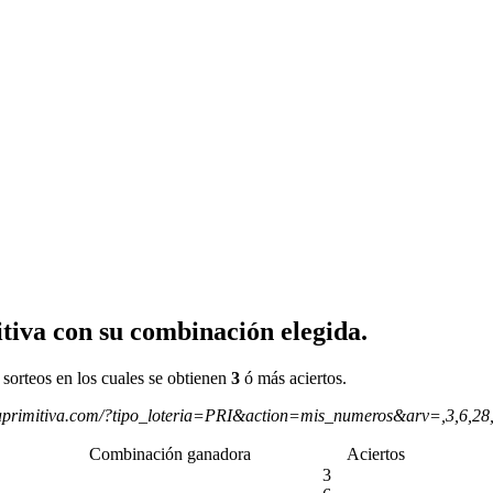
tiva con su combinación elegida.
 sorteos en los cuales se obtienen
3
ó más aciertos.
aprimitiva.com/?tipo_loteria=PRI&action=mis_numeros&arv=,3,6,2
Combinación ganadora
Aciertos
3