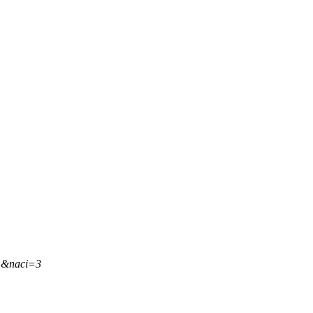
8,&naci=3