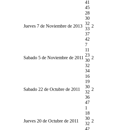
41
45
28
30
32
Jueves 7 de Noviembre de 2013
2
33
37
42
7
11
23
Sabado 5 de Noviembre de 2011
2
30
32
34
16
19
30
Sabado 22 de Octubre de 2011
2
32
36
47
1
18
30
Jueves 20 de Octubre de 2011
2
32
42