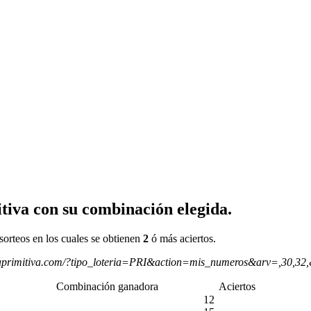
tiva con su combinación elegida.
sorteos en los cuales se obtienen
2
ó más aciertos.
aprimitiva.com/?tipo_loteria=PRI&action=mis_numeros&arv=,30,32
Combinación ganadora
Aciertos
12