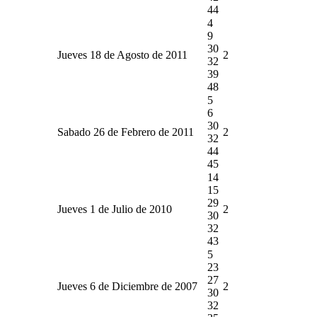
44
4
9
30
Jueves 18 de Agosto de 2011
2
32
39
48
5
6
30
Sabado 26 de Febrero de 2011
2
32
44
45
14
15
29
Jueves 1 de Julio de 2010
2
30
32
43
5
23
27
Jueves 6 de Diciembre de 2007
2
30
32