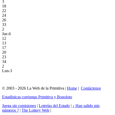
3
18
22
24
26
33
2
Jue-6
12
13
17
20
23
34
2
Lun-3
© 2003 - 2026 La Web de la Primitiva |
Home
|
Contáctenos
Estadísticas conjuntas Primitiva y Bonoloto
Juega sin comisiones
|
Loterías del Estado
|
¿ Han salido mis
números ?
|
The Lottery Web
|