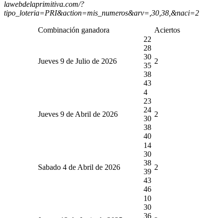
lawebdelaprimitiva.com/?
tipo_loteria=PRI&action=mis_numeros&arv=,30,38,&naci=2
Combinación ganadora
Aciertos
22
28
30
Jueves 9 de Julio de 2026
2
35
38
43
4
23
24
Jueves 9 de Abril de 2026
2
30
38
40
14
30
38
Sabado 4 de Abril de 2026
2
39
43
46
10
30
36