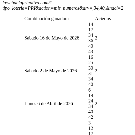
lawebdelaprimitiva.com/?
tipo_loteria=PRI&action=mis_numeros&arv=,34,40,&naci=2
Combinación ganadora
Aciertos
14
17
34
Sabado 16 de Mayo de 2026
2
36
40
43
16
25
30
Sabado 2 de Mayo de 2026
2
31
34
40
6
19
24
Lunes 6 de Abril de 2026
2
34
40
42
3
12
17