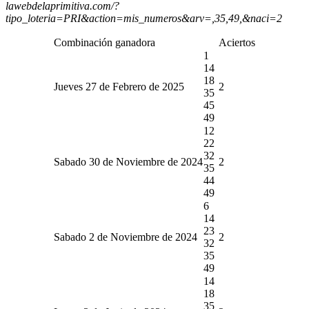
lawebdelaprimitiva.com/?
tipo_loteria=PRI&action=mis_numeros&arv=,35,49,&naci=2
Combinación ganadora
Aciertos
1
14
18
Jueves 27 de Febrero de 2025
2
35
45
49
12
22
32
Sabado 30 de Noviembre de 2024
2
35
44
49
6
14
23
Sabado 2 de Noviembre de 2024
2
32
35
49
14
18
35