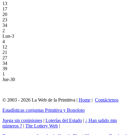
13
17
20
23
34
2
Lun-3
4
12
21
27
34
39
1
Jue-30
© 2003 - 2026 La Web de la Primitiva |
Home
|
Contáctenos
Estadísticas conjuntas Primitiva y Bonoloto
Juega sin comisiones
|
Loterías del Estado
|
¿ Han salido mis
números ?
|
The Lottery Web
|