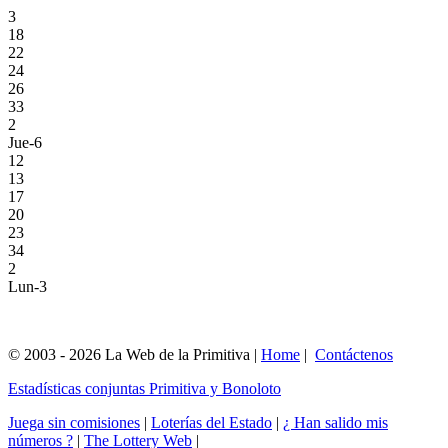
3
18
22
24
26
33
2
Jue-6
12
13
17
20
23
34
2
Lun-3
© 2003 - 2026 La Web de la Primitiva |
Home
|
Contáctenos
Estadísticas conjuntas Primitiva y Bonoloto
Juega sin comisiones
|
Loterías del Estado
|
¿ Han salido mis
números ?
|
The Lottery Web
|