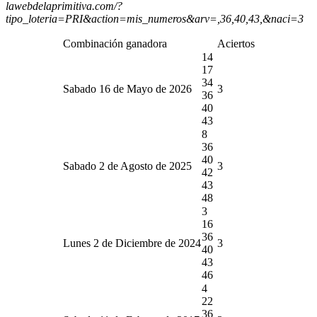
lawebdelaprimitiva.com/?
tipo_loteria=PRI&action=mis_numeros&arv=,36,40,43,&naci=3
Combinación ganadora
Aciertos
14
17
34
Sabado 16 de Mayo de 2026
3
36
40
43
8
36
40
Sabado 2 de Agosto de 2025
3
42
43
48
3
16
36
Lunes 2 de Diciembre de 2024
3
40
43
46
4
22
36