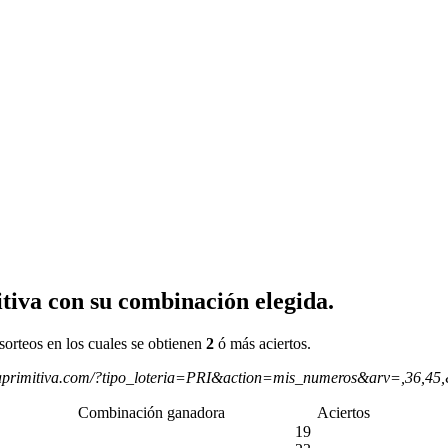
tiva con su combinación elegida.
sorteos en los cuales se obtienen
2
ó más aciertos.
aprimitiva.com/?tipo_loteria=PRI&action=mis_numeros&arv=,36,45
Combinación ganadora
Aciertos
19