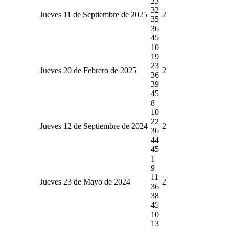
23
32
Jueves 11 de Septiembre de 2025
2
35
36
45
10
19
23
Jueves 20 de Febrero de 2025
2
36
39
45
8
10
22
Jueves 12 de Septiembre de 2024
2
36
44
45
1
9
11
Jueves 23 de Mayo de 2024
2
36
38
45
10
13