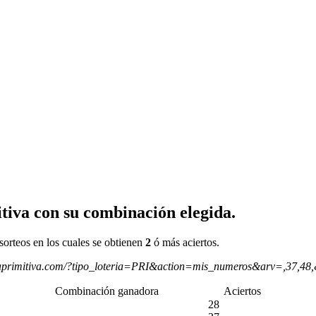
tiva con su combinación elegida.
sorteos en los cuales se obtienen
2
ó más aciertos.
aprimitiva.com/?tipo_loteria=PRI&action=mis_numeros&arv=,37,48
Combinación ganadora
Aciertos
28