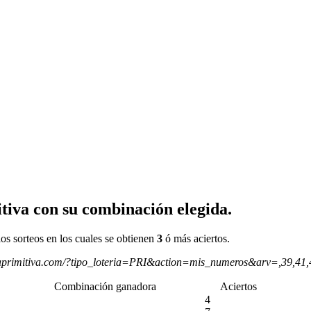
tiva con su combinación elegida.
os sorteos en los cuales se obtienen
3
ó más aciertos.
aprimitiva.com/?tipo_loteria=PRI&action=mis_numeros&arv=,39,41
Combinación ganadora
Aciertos
4