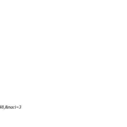
,48,&naci=3