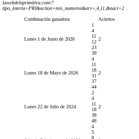
lawebdelaprimitiva.com/?
tipo_loteria=PRI&action=mis_numeros&arv=,4,11,&naci=2
Combinación ganadora
Aciertos
1
4
11
Lunes 1 de Junio de 2026
2
12
23
39
4
11
18
Lunes 18 de Mayo de 2026
2
31
37
44
2
4
11
Lunes 22 de Julio de 2024
2
18
38
48
4
5
8