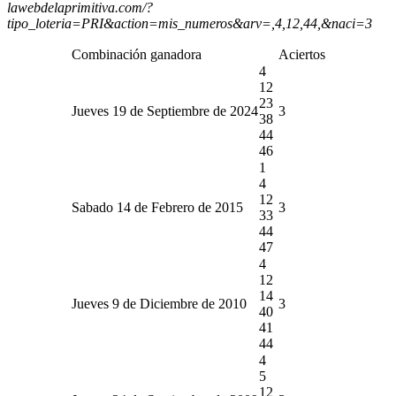
lawebdelaprimitiva.com/?
tipo_loteria=PRI&action=mis_numeros&arv=,4,12,44,&naci=3
Combinación ganadora
Aciertos
4
12
23
Jueves 19 de Septiembre de 2024
3
38
44
46
1
4
12
Sabado 14 de Febrero de 2015
3
33
44
47
4
12
14
Jueves 9 de Diciembre de 2010
3
40
41
44
4
5
12