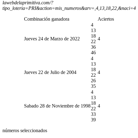
lawebdelaprimitiva.com/?
tipo_loteria=PRI&action=mis_numeros&arv=,4,13,18,22,&naci=4
Combinación ganadora
Aciertos
4
13
18
Jueves 24 de Marzo de 2022
4
22
36
46
4
13
18
Jueves 22 de Julio de 2004
4
22
26
35
4
13
18
Sabado 28 de Noviembre de 1998
4
22
33
39
números seleccionados