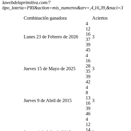
lawebdelaprimitiva.com/?
tipo_loteria=PRI&action=mis_numeros&arv=,4,16,39,&naci=3
Combinación ganadora
Aciertos
4
12
16
Lunes 23 de Febrero de 2026
3
37
39
45
4
16
28
Jueves 15 de Mayo de 2025
3
35
39
42
4
8
13
Jueves 9 de Abril de 2015
3
16
39
46
4
12
14