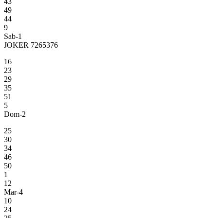
43
49
44
9
Sab-1
JOKER 7265376
16
23
29
35
51
5
Dom-2
25
30
34
46
50
1
12
Mar-4
10
24