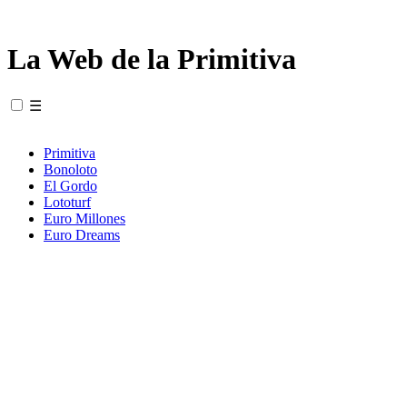
La Web de la Primitiva
☰
Primitiva
Bonoloto
El Gordo
Lototurf
Euro Millones
Euro Dreams