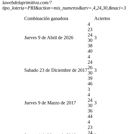
lawebdelaprimitiva.com/?
tipo_loteria=PRI&action=mis_numeros&arv=,4,24,30,&naci=3
Combinación ganadora
Aciertos
4
23
24
Jueves 9 de Abril de 2026
3
30
38
40
4
24
26
Sabado 23 de Diciembre de 2017
3
30
39
46
3
4
24
Jueves 9 de Marzo de 2017
3
30
36
44
4
23
24