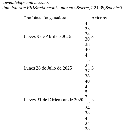
lawebdelaprimitiva.com/?
tipo_loteria=PRI&action=mis_numeros&arv=,4,24,38,&naci=3
Combinación ganadora
Aciertos
4
23
24
Jueves 9 de Abril de 2026
3
30
38
40
4
15
24
Lunes 28 de Julio de 2025
3
37
38
40
4
5
7
Jueves 31 de Diciembre de 2020
3
15
24
38
4
24
28