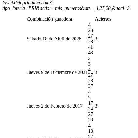
lawebdelaprimitiva.com/?
tipo_loteria=PRI&action=mis_numeros&arv=,4,27,28,&naci=3
Combinación ganadora
Aciertos
4
23
27
Sabado 18 de Abril de 2026
3
28
41
43
2
3
4
Jueves 9 de Diciembre de 2021
3
27
28
37
4
5
17
Jueves 2 de Febrero de 2017
3
24
27
28
4
13
22