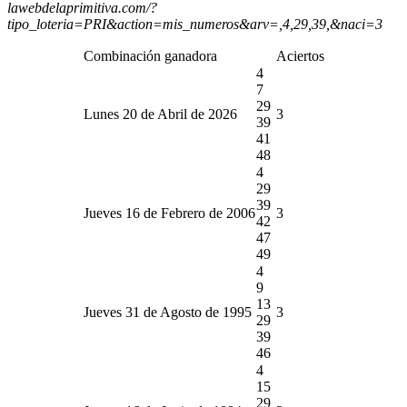
lawebdelaprimitiva.com/?
tipo_loteria=PRI&action=mis_numeros&arv=,4,29,39,&naci=3
Combinación ganadora
Aciertos
4
7
29
Lunes 20 de Abril de 2026
3
39
41
48
4
29
39
Jueves 16 de Febrero de 2006
3
42
47
49
4
9
13
Jueves 31 de Agosto de 1995
3
29
39
46
4
15
29