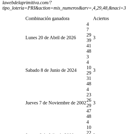
lawebdelaprimitiva.com/?
tipo_loteria=PRI&action=mis_numeros&arv=,4,29,48,&naci=3
Combinación ganadora
Aciertos
4
7
29
Lunes 20 de Abril de 2026
3
39
41
48
3
4
10
Sabado 8 de Junio de 2024
3
29
31
48
4
23
26
Jueves 7 de Noviembre de 2002
3
29
47
48
4
10
22