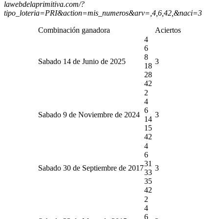
lawebdelaprimitiva.com/?
tipo_loteria=PRI&action=mis_numeros&arv=,4,6,42,&naci=3
Combinación ganadora
Aciertos
4
6
8
Sabado 14 de Junio de 2025
3
18
28
42
2
4
6
Sabado 9 de Noviembre de 2024
3
14
15
42
4
6
31
Sabado 30 de Septiembre de 2017
3
33
35
42
2
4
6