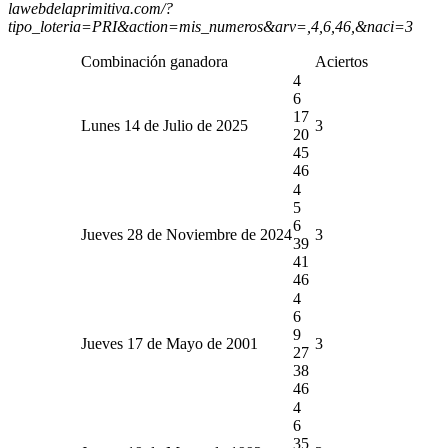
lawebdelaprimitiva.com/?
tipo_loteria=PRI&action=mis_numeros&arv=,4,6,46,&naci=3
Combinación ganadora
Aciertos
4
6
17
Lunes 14 de Julio de 2025
3
20
45
46
4
5
6
Jueves 28 de Noviembre de 2024
3
39
41
46
4
6
9
Jueves 17 de Mayo de 2001
3
27
38
46
4
6
35