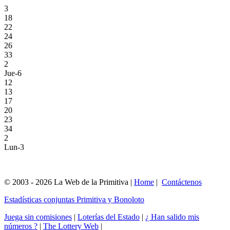
3
18
22
24
26
33
2
Jue-6
12
13
17
20
23
34
2
Lun-3
© 2003 - 2026 La Web de la Primitiva |
Home
|
Contáctenos
Estadísticas conjuntas Primitiva y Bonoloto
Juega sin comisiones
|
Loterías del Estado
|
¿ Han salido mis
números ?
|
The Lottery Web
|