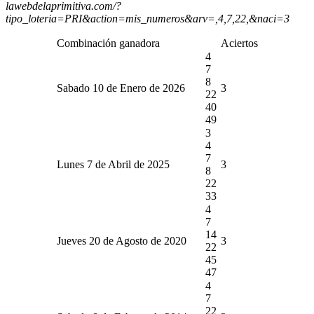
lawebdelaprimitiva.com/?
tipo_loteria=PRI&action=mis_numeros&arv=,4,7,22,&naci=3
Combinación ganadora
Aciertos
4
7
8
Sabado 10 de Enero de 2026
3
22
40
49
3
4
7
Lunes 7 de Abril de 2025
3
8
22
33
4
7
14
Jueves 20 de Agosto de 2020
3
22
45
47
4
7
22