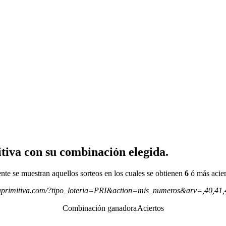
tiva con su combinación elegida.
ente se muestran aquellos sorteos en los cuales se obtienen
6
ó más acier
aprimitiva.com/?tipo_loteria=PRI&action=mis_numeros&arv=,40,41,
Combinación ganadora
Aciertos