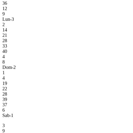
36
12
9
Lun-3
2
14
21
28
33
40
4
8
Dom-2
1
4
19
22
28
39
37
6
Sab-1
3
9