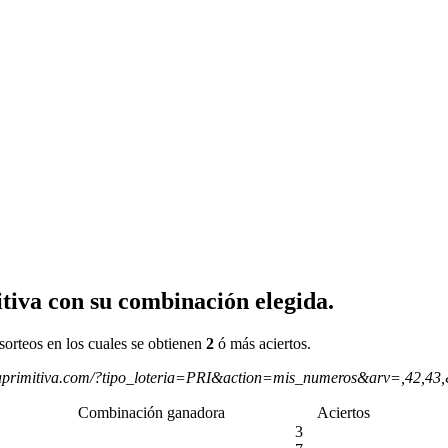
tiva con su combinación elegida.
sorteos en los cuales se obtienen
2
ó más aciertos.
aprimitiva.com/?tipo_loteria=PRI&action=mis_numeros&arv=,42,43
Combinación ganadora
Aciertos
3