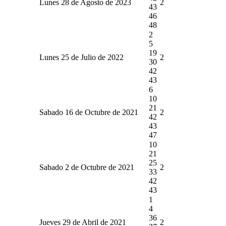
Lunes 28 de Agosto de 2023
2
43
46
48
2
5
19
Lunes 25 de Julio de 2022
2
30
42
43
6
10
21
Sabado 16 de Octubre de 2021
2
42
43
47
10
21
25
Sabado 2 de Octubre de 2021
2
33
42
43
1
4
36
Jueves 29 de Abril de 2021
2