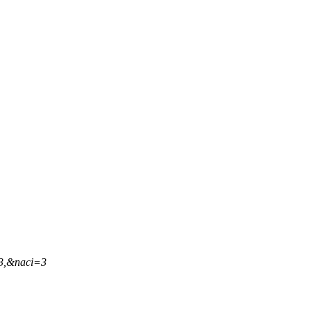
33,&naci=3