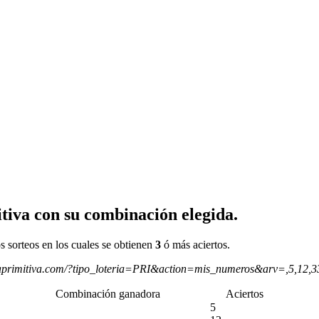
tiva con su combinación elegida.
s sorteos en los cuales se obtienen
3
ó más aciertos.
aprimitiva.com/?tipo_loteria=PRI&action=mis_numeros&arv=,5,12,
Combinación ganadora
Aciertos
5