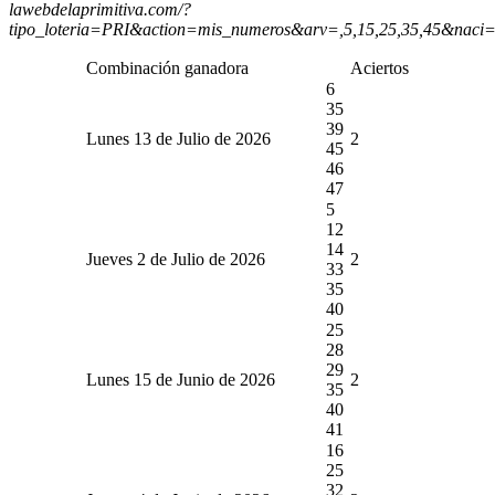
lawebdelaprimitiva.com/?
tipo_loteria=PRI&action=mis_numeros&arv=,5,15,25,35,45&naci
Combinación ganadora
Aciertos
6
35
39
Lunes 13 de Julio de 2026
2
45
46
47
5
12
14
Jueves 2 de Julio de 2026
2
33
35
40
25
28
29
Lunes 15 de Junio de 2026
2
35
40
41
16
25
32