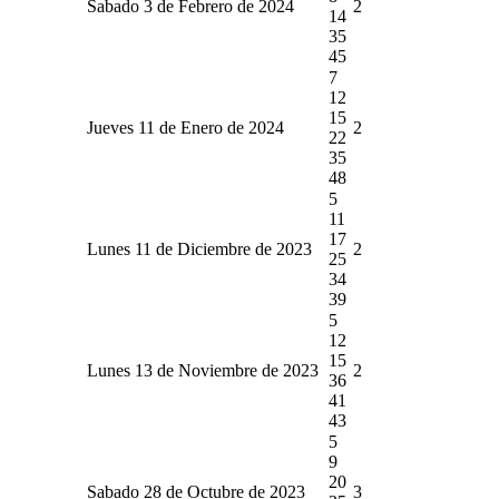
Sabado 3 de Febrero de 2024
2
14
35
45
7
12
15
Jueves 11 de Enero de 2024
2
22
35
48
5
11
17
Lunes 11 de Diciembre de 2023
2
25
34
39
5
12
15
Lunes 13 de Noviembre de 2023
2
36
41
43
5
9
20
Sabado 28 de Octubre de 2023
3