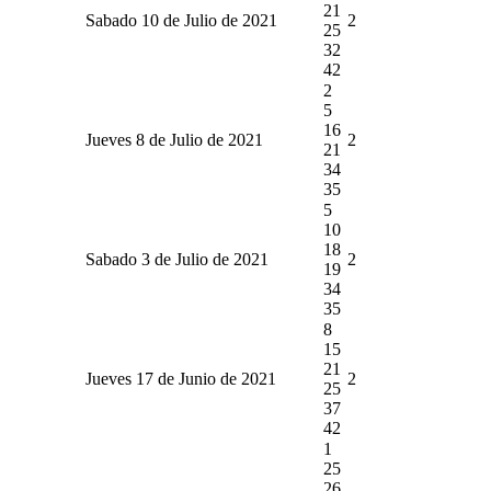
21
Sabado 10 de Julio de 2021
2
25
32
42
2
5
16
Jueves 8 de Julio de 2021
2
21
34
35
5
10
18
Sabado 3 de Julio de 2021
2
19
34
35
8
15
21
Jueves 17 de Junio de 2021
2
25
37
42
1
25
26