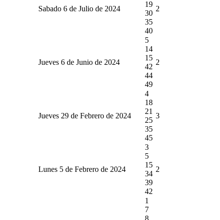
19
Sabado 6 de Julio de 2024
2
30
35
40
5
14
15
Jueves 6 de Junio de 2024
2
42
44
49
4
18
21
Jueves 29 de Febrero de 2024
3
25
35
45
3
5
15
Lunes 5 de Febrero de 2024
2
34
39
42
1
7
8