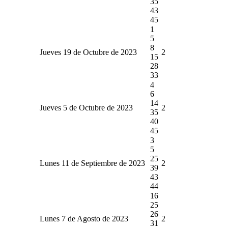
35
43
45
1
5
8
Jueves 19 de Octubre de 2023
2
15
28
33
4
6
14
Jueves 5 de Octubre de 2023
2
35
40
45
3
5
25
Lunes 11 de Septiembre de 2023
2
39
43
44
16
25
26
Lunes 7 de Agosto de 2023
2
31