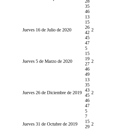
28
35
46
13
15
26
Jueves 16 de Julio de 2020
2
42
45
47
5
15
19
Jueves 5 de Marzo de 2020
2
27
46
49
13
35
43
Jueves 26 de Diciembre de 2019
2
45
46
47
5
7
15
Jueves 31 de Octubre de 2019
2
29