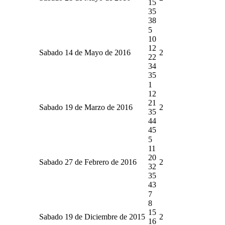
15
35
38
5
10
12
Sabado 14 de Mayo de 2016
2
22
34
35
1
12
21
Sabado 19 de Marzo de 2016
2
35
44
45
5
11
20
Sabado 27 de Febrero de 2016
2
32
35
43
7
8
15
Sabado 19 de Diciembre de 2015
2
16