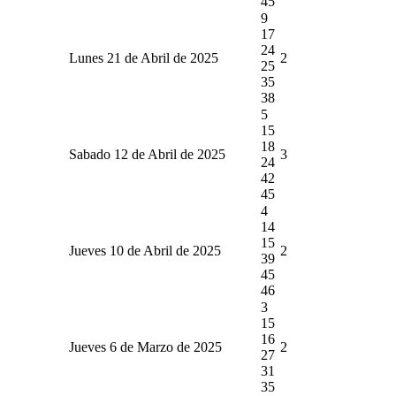
45
9
17
24
Lunes 21 de Abril de 2025
2
25
35
38
5
15
18
Sabado 12 de Abril de 2025
3
24
42
45
4
14
15
Jueves 10 de Abril de 2025
2
39
45
46
3
15
16
Jueves 6 de Marzo de 2025
2
27
31
35