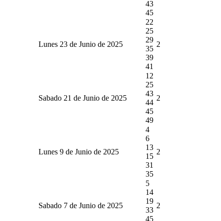
43
45
22
25
29
Lunes 23 de Junio de 2025
2
35
39
41
12
25
43
Sabado 21 de Junio de 2025
2
44
45
49
4
6
13
Lunes 9 de Junio de 2025
2
15
31
35
5
14
19
Sabado 7 de Junio de 2025
2
33
45