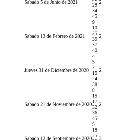
Sabado 5 de Junio de 2021
2
28
34
45
9
10
25
Sabado 13 de Febrero de 2021
2
35
37
40
4
5
7
Jueves 31 de Diciembre de 2020
2
15
24
38
8
15
17
Sabado 21 de Noviembre de 2020
2
32
36
45
5
18
25
Sabado 12 de Septiembre de 2020
3