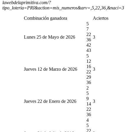
lawebdelaprimitiva.com/?
tipo_loteria=PRI&action=mis_numeros&arv=,5,22,36,&naci=3
Combinación ganadora
Aciertos
5
7
22
Lunes 25 de Mayo de 2026
3
36
42
43
5
12
16
Jueves 12 de Marzo de 2026
3
22
29
36
2
5
9
Jueves 22 de Enero de 2026
3
14
22
36
4
5
22