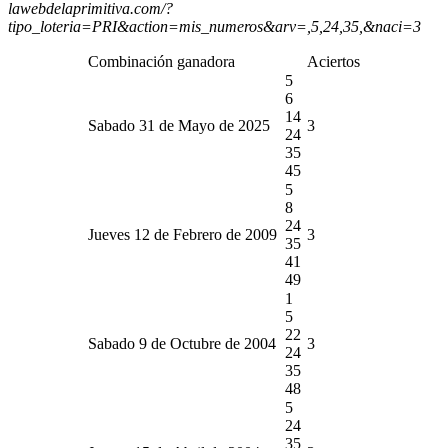
lawebdelaprimitiva.com/?
tipo_loteria=PRI&action=mis_numeros&arv=,5,24,35,&naci=3
Combinación ganadora
Aciertos
5
6
14
Sabado 31 de Mayo de 2025
3
24
35
45
5
8
24
Jueves 12 de Febrero de 2009
3
35
41
49
1
5
22
Sabado 9 de Octubre de 2004
3
24
35
48
5
24
35