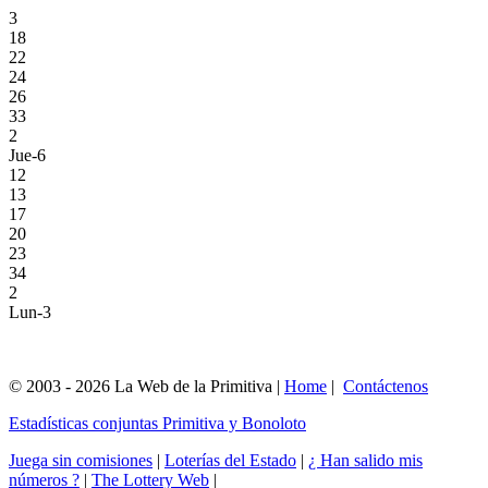
3
18
22
24
26
33
2
Jue-6
12
13
17
20
23
34
2
Lun-3
© 2003 - 2026 La Web de la Primitiva |
Home
|
Contáctenos
Estadísticas conjuntas Primitiva y Bonoloto
Juega sin comisiones
|
Loterías del Estado
|
¿ Han salido mis
números ?
|
The Lottery Web
|