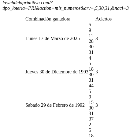
lawebdelaprimitiva.com/?
tipo_loteria=PRI&action=mis_numeros&arv=,5,30,31,&naci=3
Combinación ganadora
Aciertos
5
9
11
Lunes 17 de Marzo de 2025
3
28
30
31
4
5
18
Jueves 30 de Diciembre de 1993
3
30
31
44
5
9
15
Sabado 29 de Febrero de 1992
3
30
31
37
2
5
18