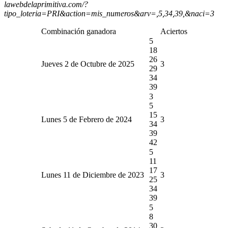
lawebdelaprimitiva.com/?
tipo_loteria=PRI&action=mis_numeros&arv=,5,34,39,&naci=3
Combinación ganadora
Aciertos
5
18
26
Jueves 2 de Octubre de 2025
3
29
34
39
3
5
15
Lunes 5 de Febrero de 2024
3
34
39
42
5
11
17
Lunes 11 de Diciembre de 2023
3
25
34
39
5
8
30