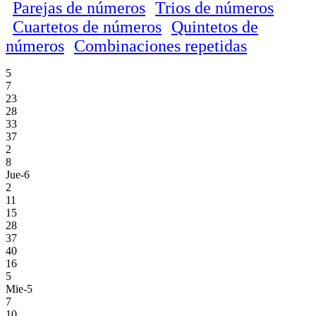
Parejas de números
Trios de números
Cuartetos de números
Quintetos de
números
Combinaciones repetidas
5
7
23
28
33
37
2
8
Jue-6
2
11
15
28
37
40
16
5
Mie-5
7
10