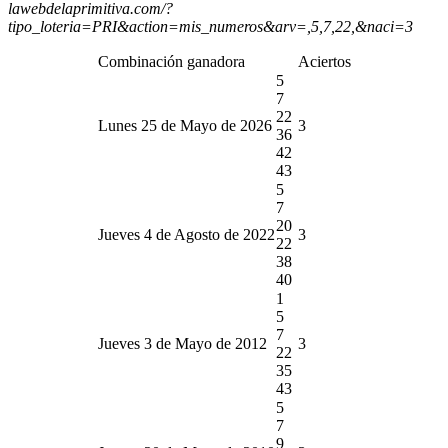
lawebdelaprimitiva.com/?
tipo_loteria=PRI&action=mis_numeros&arv=,5,7,22,&naci=3
Combinación ganadora
Aciertos
5
7
22
Lunes 25 de Mayo de 2026
3
36
42
43
5
7
20
Jueves 4 de Agosto de 2022
3
22
38
40
1
5
7
Jueves 3 de Mayo de 2012
3
22
35
43
5
7
9