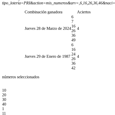
tipo_loteria=PRI&action=mis_numeros&arv=,6,16,26,36,46&naci
Combinación ganadora
Aciertos
6
7
16
Jueves 28 de Marzo de 2024
4
26
36
49
6
16
24
Jueves 29 de Enero de 1987
4
26
36
42
números seleccionados
10
20
30
40
1
11