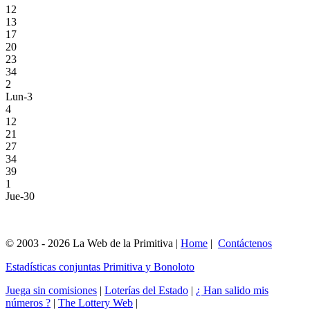
12
13
17
20
23
34
2
Lun-3
4
12
21
27
34
39
1
Jue-30
© 2003 - 2026 La Web de la Primitiva |
Home
|
Contáctenos
Estadísticas conjuntas Primitiva y Bonoloto
Juega sin comisiones
|
Loterías del Estado
|
¿ Han salido mis
números ?
|
The Lottery Web
|