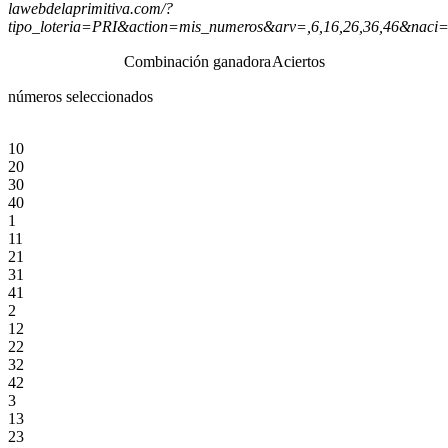
lawebdelaprimitiva.com/?
tipo_loteria=PRI&action=mis_numeros&arv=,6,16,26,36,46&naci
Combinación ganadora
Aciertos
números seleccionados
10
20
30
40
1
11
21
31
41
2
12
22
32
42
3
13
23