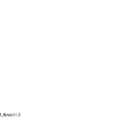
41,&naci=3