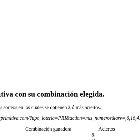
tiva con su combinación elegida.
s sorteos en los cuales se obtienen
3
ó más aciertos.
aprimitiva.com/?tipo_loteria=PRI&action=mis_numeros&arv=,6,16,
Combinación ganadora
Aciertos
6