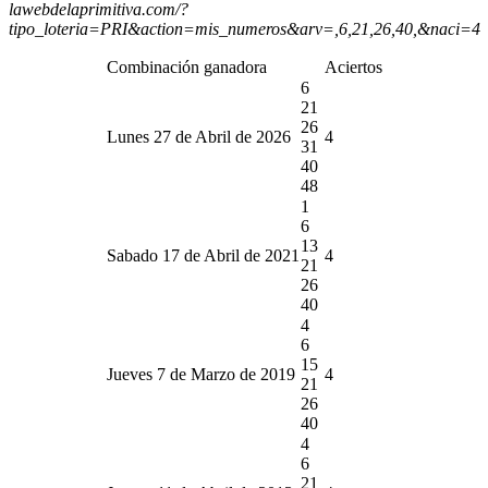
lawebdelaprimitiva.com/?
tipo_loteria=PRI&action=mis_numeros&arv=,6,21,26,40,&naci=4
Combinación ganadora
Aciertos
6
21
26
Lunes 27 de Abril de 2026
4
31
40
48
1
6
13
Sabado 17 de Abril de 2021
4
21
26
40
4
6
15
Jueves 7 de Marzo de 2019
4
21
26
40
4
6
21