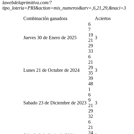
lawebdelaprimitiva.com/?
tipo_loteria=PRI&action=mis_numeros&arv=,6,21,29,&naci=3
Combinación ganadora
Aciertos
6
7
19
Jueves 30 de Enero de 2025
3
21
29
33
6
21
29
Lunes 21 de Octubre de 2024
3
35
39
48
1
6
9
Sabado 23 de Diciembre de 2023
3
21
29
32
6
21
24