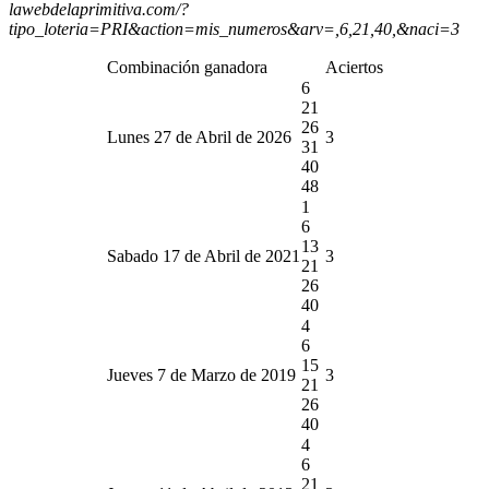
lawebdelaprimitiva.com/?
tipo_loteria=PRI&action=mis_numeros&arv=,6,21,40,&naci=3
Combinación ganadora
Aciertos
6
21
26
Lunes 27 de Abril de 2026
3
31
40
48
1
6
13
Sabado 17 de Abril de 2021
3
21
26
40
4
6
15
Jueves 7 de Marzo de 2019
3
21
26
40
4
6
21