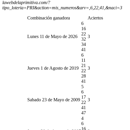
lawebdelaprimitiva.com/?
tipo_loteria=PRI&action=mis_numeros&arv=,6,22,41,&naci=3
Combinación ganadora
Aciertos
6
16
22
Lunes 11 de Mayo de 2026
3
32
34
41
6
11
21
Jueves 1 de Agosto de 2019
3
22
28
41
5
6
17
Sabado 23 de Mayo de 2009
3
22
41
47
4
6
16