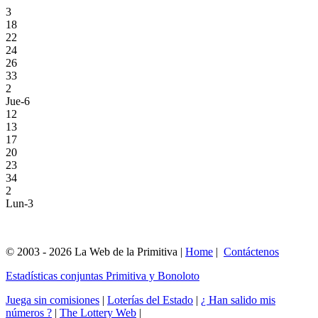
3
18
22
24
26
33
2
Jue-6
12
13
17
20
23
34
2
Lun-3
© 2003 - 2026 La Web de la Primitiva |
Home
|
Contáctenos
Estadísticas conjuntas Primitiva y Bonoloto
Juega sin comisiones
|
Loterías del Estado
|
¿ Han salido mis
números ?
|
The Lottery Web
|