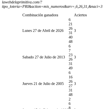
lawebdelaprimitiva.com/?
tipo_loteria=PRI&action=mis_numeros&arv=,6,26,31,&naci=3
Combinación ganadora
Aciertos
6
21
26
Lunes 27 de Abril de 2026
3
31
40
48
6
7
23
Sabado 27 de Julio de 2013
3
26
31
49
6
16
26
Jueves 21 de Julio de 2005
3
27
31
48
2
6
8