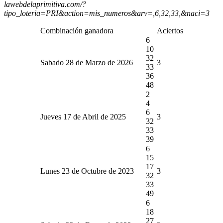
lawebdelaprimitiva.com/?
tipo_loteria=PRI&action=mis_numeros&arv=,6,32,33,&naci=3
Combinación ganadora
Aciertos
6
10
32
Sabado 28 de Marzo de 2026
3
33
36
48
2
4
6
Jueves 17 de Abril de 2025
3
32
33
39
6
15
17
Lunes 23 de Octubre de 2023
3
32
33
49
6
18
27