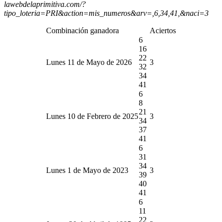
lawebdelaprimitiva.com/?
tipo_loteria=PRI&action=mis_numeros&arv=,6,34,41,&naci=3
Combinación ganadora
Aciertos
6
16
22
Lunes 11 de Mayo de 2026
3
32
34
41
6
8
21
Lunes 10 de Febrero de 2025
3
34
37
41
6
31
34
Lunes 1 de Mayo de 2023
3
39
40
41
6
11
22