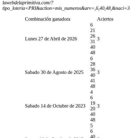
lawebdelaprimitiva.com/?
tipo_loteria=PRI&action=mis_numeros&arv=,6,40,48,&naci=3
Combinación ganadora
Aciertos
6
21
26
Lunes 27 de Abril de 2026
3
31
40
48
6
28
36
Sabado 30 de Agosto de 2025
3
40
41
48
4
6
19
Sabado 14 de Octubre de 2023
3
20
40
48
5
6
40