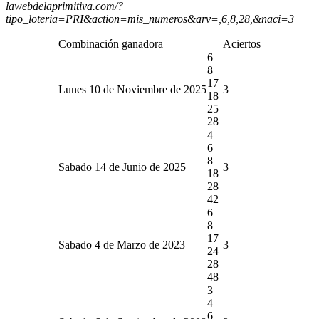
lawebdelaprimitiva.com/?
tipo_loteria=PRI&action=mis_numeros&arv=,6,8,28,&naci=3
Combinación ganadora
Aciertos
6
8
17
Lunes 10 de Noviembre de 2025
3
18
25
28
4
6
8
Sabado 14 de Junio de 2025
3
18
28
42
6
8
17
Sabado 4 de Marzo de 2023
3
24
28
48
3
4
6