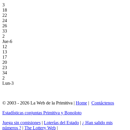
3
18
22
24
26
33
2
Jue-6
12
13
17
20
23
34
2
Lun-3
© 2003 - 2026 La Web de la Primitiva |
Home
|
Contáctenos
Estadísticas conjuntas Primitiva y Bonoloto
Juega sin comisiones
|
Loterías del Estado
|
¿ Han salido mis
números ?
|
The Lottery Web
|