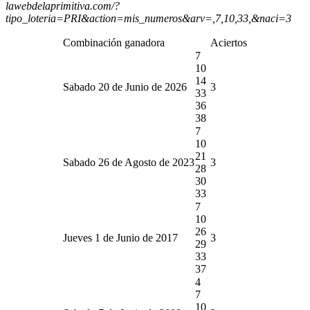
lawebdelaprimitiva.com/?
tipo_loteria=PRI&action=mis_numeros&arv=,7,10,33,&naci=3
Combinación ganadora
Aciertos
7
10
14
Sabado 20 de Junio de 2026
3
33
36
38
7
10
21
Sabado 26 de Agosto de 2023
3
28
30
33
7
10
26
Jueves 1 de Junio de 2017
3
29
33
37
4
7
10