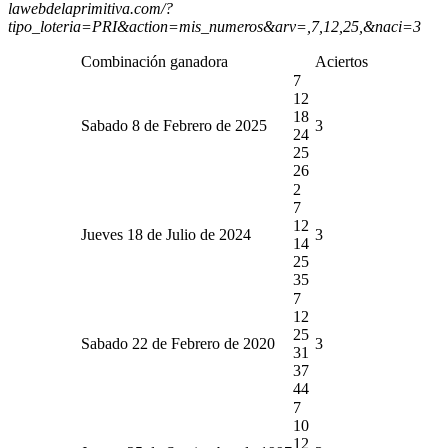
lawebdelaprimitiva.com/?
tipo_loteria=PRI&action=mis_numeros&arv=,7,12,25,&naci=3
Combinación ganadora
Aciertos
7
12
18
Sabado 8 de Febrero de 2025
3
24
25
26
2
7
12
Jueves 18 de Julio de 2024
3
14
25
35
7
12
25
Sabado 22 de Febrero de 2020
3
31
37
44
7
10
12