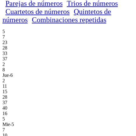
Parejas de números
Trios de números
Cuartetos de números
Quintetos de
números
Combinaciones repetidas
5
7
23
28
33
37
2
8
Jue-6
2
11
15
28
37
40
16
5
Mie-5
7
10