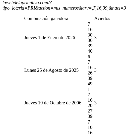
lawebdelaprimitiva.com/?
tipo_loteria=PRI&action=mis_numeros&arv=,7,16,39,&naci=3
Combinación ganadora
Aciertos
7
16
30
Jueves 1 de Enero de 2026
3
36
39
40
6
7
16
Lunes 25 de Agosto de 2025
3
26
39
49
1
7
16
Jueves 19 de Octubre de 2006
3
20
27
39
7
10
16