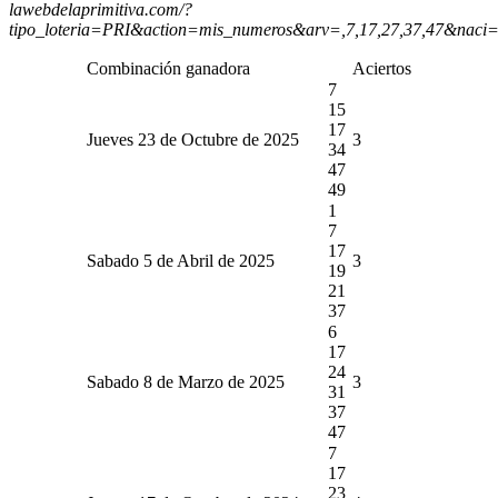
lawebdelaprimitiva.com/?
tipo_loteria=PRI&action=mis_numeros&arv=,7,17,27,37,47&naci
Combinación ganadora
Aciertos
7
15
17
Jueves 23 de Octubre de 2025
3
34
47
49
1
7
17
Sabado 5 de Abril de 2025
3
19
21
37
6
17
24
Sabado 8 de Marzo de 2025
3
31
37
47
7
17
23